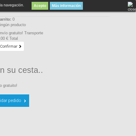
la navegación.
Acepto
Más información
arrito:
0
ingún producto
nvío gratuito!
Transporte
,00 €
Total
Confirmar
n su cesta..
o gratuito!
idar pedido