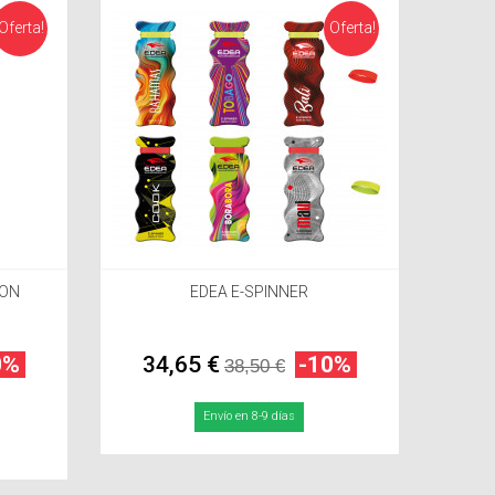
Oferta!
Oferta!
ION
EDEA E-SPINNER
0%
34,65 €
-10%
38,50 €
Envío en 8-9 días