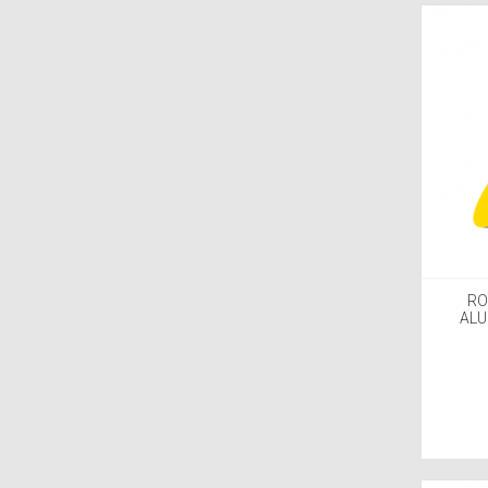
RO
ALU