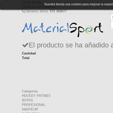
Iniciar sesión
Nuestra tienda usa cookies para mejorar la expe
Contacte con nosotros
Llámanos ahora:
972 369077
El producto se ha añadido 
Cantidad
Total
Categorías
HOCKEY PATINES
BOTAS
PROFESIONAL
AMATEUR