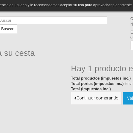
riencia de usuario y le recomendamos aceptar su uso para aprovechar plenamente 
C
N
Buscar
E
0
a su cesta
Hay 1 producto e
Total productos (impuestos inc.)
Total portes (impuestos inc.)
Enví
Total (impuestos inc.)
Continuar comprando
Val