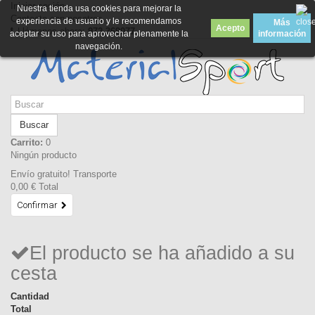
Iniciar sesión
Nuestra tienda usa cookies para mejorar la
Contacte con nosotros
experiencia de usuario y le recomendamos
Más
Acepto
Llámanos ahora:
972 369077
aceptar su uso para aprovechar plenamente la
información
navegación.
Buscar
Carrito:
0
Ningún producto
Envío gratuito!
Transporte
0,00 €
Total
Confirmar
El producto se ha añadido a su
cesta
Cantidad
Total