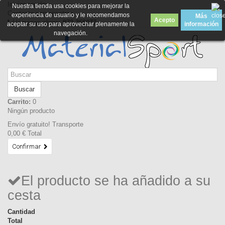
Iniciar sesión
Nuestra tienda usa cookies para mejorar la
Contacte con nosotros
experiencia de usuario y le recomendamos
Más
Acepto
Llámanos ahora:
972 369077
aceptar su uso para aprovechar plenamente la
información
navegación.
Buscar
Carrito:
0
Ningún producto
Envío gratuito!
Transporte
0,00 €
Total
Confirmar
El producto se ha añadido a su
cesta
Cantidad
Total