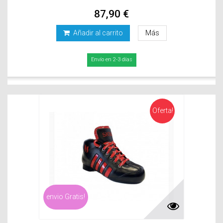
87,90 €
Añadir al carrito
Más
Envío en 2-3 días
Oferta!
envio Gratis!