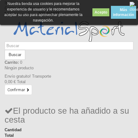
Iniciar sesión
Nuestra tienda usa cookies para mejorar la
Contacte con nosotros
experiencia de usuario y le recomendamos
Más
Acepto
Llámanos ahora:
972 369077
aceptar su uso para aprovechar plenamente la
información
navegación.
Buscar
Carrito:
0
Ningún producto
Envío gratuito!
Transporte
0,00 €
Total
Confirmar
El producto se ha añadido a su
cesta
Cantidad
Total