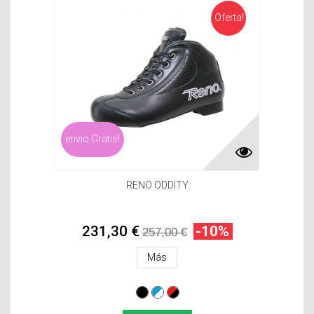
Oferta!
envio Gratis!
RENO ODDITY
231,30 €
-10%
257,00 €
Más