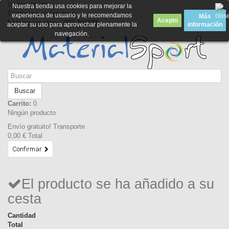
Iniciar sesión
Nuestra tienda usa cookies para mejorar la
Contacte con nosotros
experiencia de usuario y le recomendamos
Más
Acepto
Llámanos ahora:
972 369077
aceptar su uso para aprovechar plenamente la
información
navegación.
Buscar
Carrito:
0
Ningún producto
Envío gratuito!
Transporte
0,00 €
Total
Confirmar
El producto se ha añadido a su
cesta
Cantidad
Total