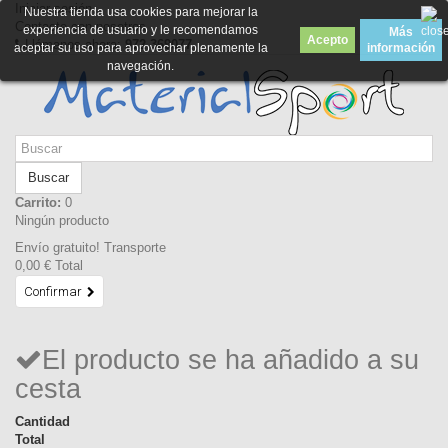
Iniciar sesión
Nuestra tienda usa cookies para mejorar la
Contacte con nosotros
experiencia de usuario y le recomendamos
Más
Acepto
Llámanos ahora:
972 369077
aceptar su uso para aprovechar plenamente la
información
navegación.
Buscar
Carrito:
0
Ningún producto
Envío gratuito!
Transporte
0,00 €
Total
Confirmar
El producto se ha añadido a su
cesta
Cantidad
Total