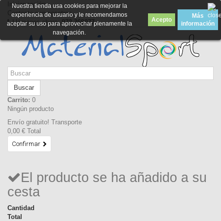
Iniciar sesión
Nuestra tienda usa cookies para mejorar la
Contacte con nosotros
experiencia de usuario y le recomendamos
Más
Acepto
Llámanos ahora:
972 369077
aceptar su uso para aprovechar plenamente la
información
navegación.
Buscar
Carrito:
0
Ningún producto
Envío gratuito!
Transporte
0,00 €
Total
Confirmar
El producto se ha añadido a su
cesta
Cantidad
Total