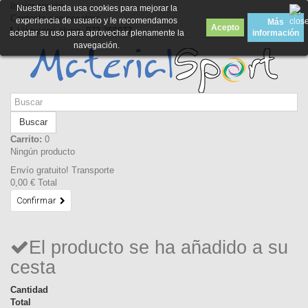
Iniciar sesión
Nuestra tienda usa cookies para mejorar la
Contacte con nosotros
experiencia de usuario y le recomendamos
Más
Acepto
Llámanos ahora:
972 369077
aceptar su uso para aprovechar plenamente la
información
navegación.
Buscar
Carrito:
0
Ningún producto
Envío gratuito!
Transporte
0,00 €
Total
Confirmar
El producto se ha añadido a su
cesta
Cantidad
Total