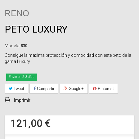
RENO
PETO LUXURY
Modelo
830
Consigue la maxima protección y comodidad con este peto de la
gama Luxury.
Envío en 2-3 días
Tweet
Compartir
Google+
Pinterest
Imprimir
121,00 €