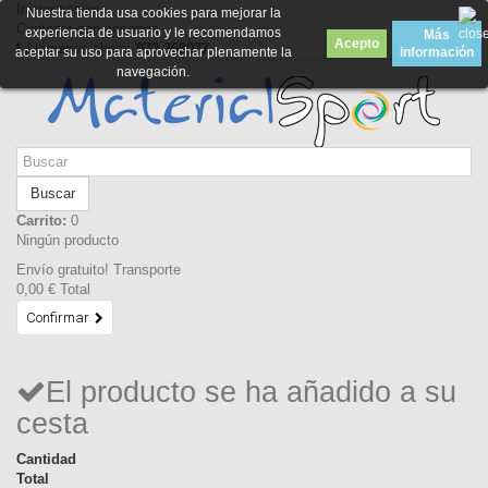
Iniciar sesión
Nuestra tienda usa cookies para mejorar la
Contacte con nosotros
experiencia de usuario y le recomendamos
Más
Acepto
Llámanos ahora:
972 369077
aceptar su uso para aprovechar plenamente la
información
navegación.
Buscar
Carrito:
0
Ningún producto
Envío gratuito!
Transporte
0,00 €
Total
Confirmar
El producto se ha añadido a su
cesta
Cantidad
Total