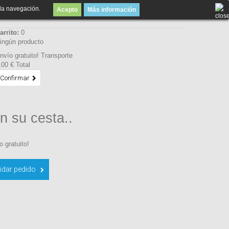
la navegación.
Acepto
Más información
arrito:
0
ingún producto
nvío gratuito!
Transporte
,00 €
Total
Confirmar
n su cesta..
o gratuito!
idar pedido