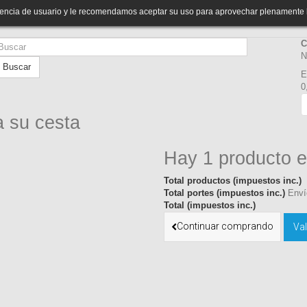
riencia de usuario y le recomendamos aceptar su uso para aprovechar plenamente 
C
N
Buscar
E
0
a su cesta
Hay 1 producto e
Total productos (impuestos inc.)
Total portes (impuestos inc.)
Enví
Total (impuestos inc.)
Continuar comprando
Val