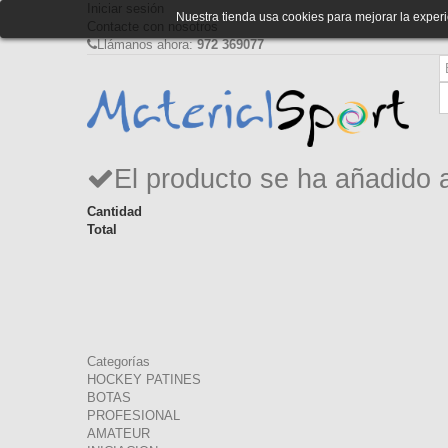
Iniciar sesión
Nuestra tienda usa cookies para mejorar la expe
Contacte con nosotros
Llámanos ahora:
972 369077
El producto se ha añadido 
Cantidad
Total
Categorías
HOCKEY PATINES
BOTAS
PROFESIONAL
AMATEUR