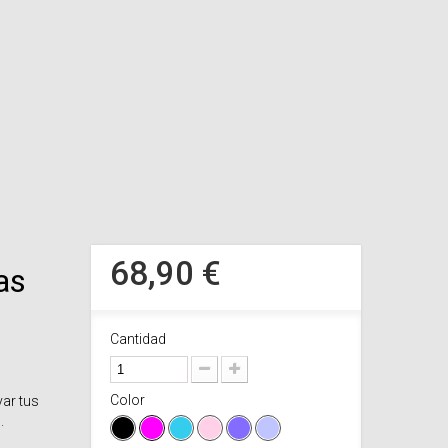
68,90 €
as
Cantidad
Color
var tus
.