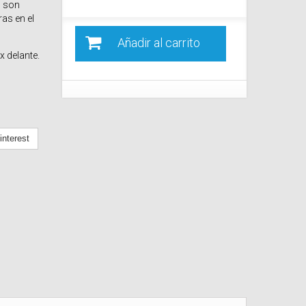
o son
as en el
Añadir al carrito
x delante.
nterest