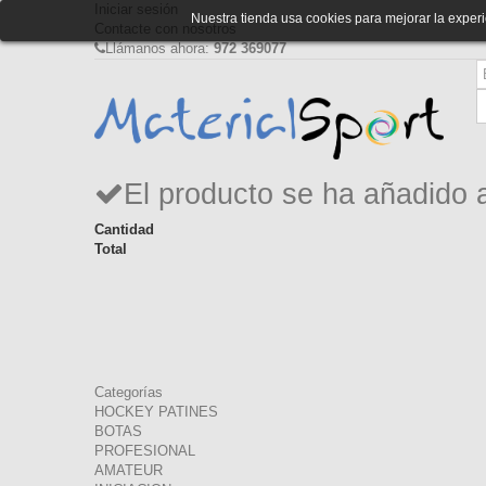
Iniciar sesión
Nuestra tienda usa cookies para mejorar la expe
Contacte con nosotros
Llámanos ahora:
972 369077
El producto se ha añadido 
Cantidad
Total
Categorías
HOCKEY PATINES
BOTAS
PROFESIONAL
AMATEUR