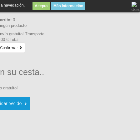
la navegación.
Acepto
Más información
arrito:
0
ingún producto
nvío gratuito!
Transporte
,00 €
Total
Confirmar
n su cesta..
o gratuito!
idar pedido