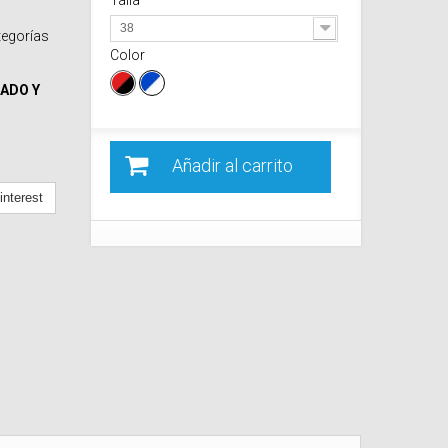
Talla
38
tegorías
Color
ADO Y
Añadir al carrito
nterest