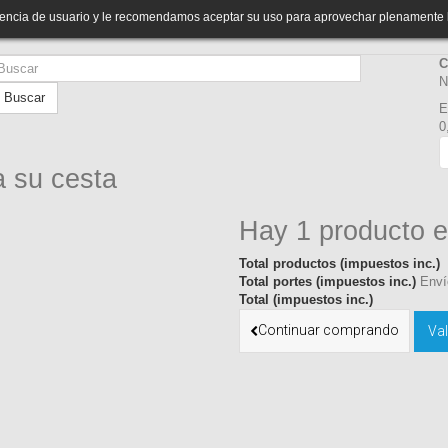
riencia de usuario y le recomendamos aceptar su uso para aprovechar plenamente 
C
N
Buscar
E
0
a su cesta
Hay 1 producto e
Total productos (impuestos inc.)
Total portes (impuestos inc.)
Enví
Total (impuestos inc.)
Continuar comprando
Val