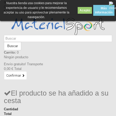
Iniciar sesión
Nuestra tienda usa cookies para mejorar la
Contacte con nosotros
experiencia de usuario y le recomendamos
Más
Acepto
Llámanos ahora:
972 369077
aceptar su uso para aprovechar plenamente la
información
navegación.
Buscar
Carrito:
0
Ningún producto
Envío gratuito!
Transporte
0,00 €
Total
Confirmar
El producto se ha añadido a su
cesta
Cantidad
Total