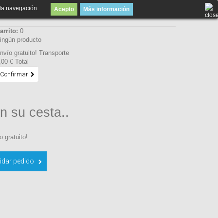
la navegación.
Acepto
Más información
arrito:
0
ingún producto
nvío gratuito!
Transporte
,00 €
Total
Confirmar
n su cesta..
o gratuito!
idar pedido