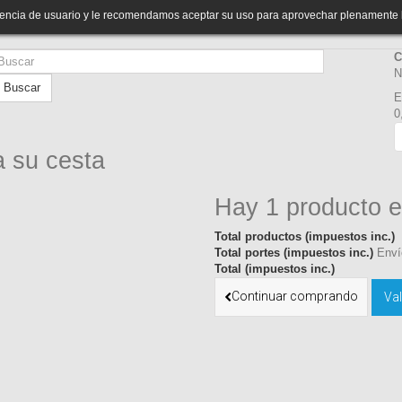
riencia de usuario y le recomendamos aceptar su uso para aprovechar plenamente 
C
N
Buscar
E
0
a su cesta
Hay 1 producto e
Total productos (impuestos inc.)
Total portes (impuestos inc.)
Enví
Total (impuestos inc.)
Continuar comprando
Val