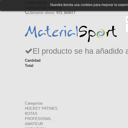
Iniciar sesión
Nuestra tienda usa cookies para mejorar la expe
Contacte con nosotros
Llámanos ahora:
972 369077
El producto se ha añadido 
Cantidad
Total
Categorías
HOCKEY PATINES
BOTAS
PROFESIONAL
AMATEUR